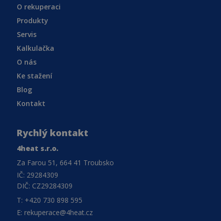
O rekuperaci
Produkty
Servis
Kalkulačka
O nás
Ke stažení
Blog
Kontakt
Rychlý kontakt
4heat s.r.o.
Za Farou 51, 664 41 Troubsko
IČ: 29284309
DIČ: CZ29284309
T: +420 730 898 595
E: rekuperace@4heat.cz