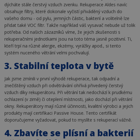
dýcháte stále čerstvý vzduch zvenku. Rekuperace Aldes navíc
obsahuje filtry, které dokonale vyčistí přiváděný vzduch do
vašeho domu - od pylu, jemných částic, bakterií a volitelně lze
přidat také VOC filtr. Takže například váš vysavač nebude už tolik
potřeba. Od našich zázazníků víme, že jejich zkušenosti s
rekuperačními jednotkami jsou na toto téma jasně pozitivní. Ti,
kteří trpí na různé alergie, ekzémy, vyrážky apod., si tento
systém nuceného větrání velmi pochvalují.
3. Stabilní teplota v bytě
Jak jsme zmínili v první výhodě rekuperace, tak odpadní a
znečištěný vzduch při odvětrávání ohřívá přivedený čerstvý
vzduch díky rekuperátoru. Při větrání tak nedochází k prudkému
ochlazení (v zimě) či oteplení místnosti, jako dochází při větrání
okny. Rekuperátory mají různé účinnosti, kvalitní výrobci a jejich
produkty mají certifikaci Passive House. Tento certifikát
doporučujeme vyžadovat, pokud to myslíte s rekuperací vážně.
4. Zbavíte se plísní a bakterií