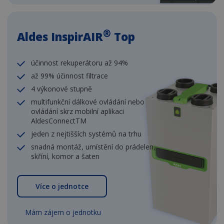
®
Aldes InspirAIR
Top
účinnost rekuperátoru až 94%
až 99% účinnost filtrace
4 výkonové stupně
multifunkční dálkové ovládání nebo
ovládání skrz mobilní aplikaci
AldesConnectTM
jeden z nejtišších systémů na trhu
snadná montáž, umístění do prádelen,
skříní, komor a šaten
Více o jednotce
Mám zájem o jednotku